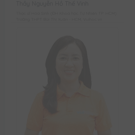
Thầy Nguyễn Hồ Thế Vinh
Thạc sĩ Hóa Sinh (ĐH Khoa học Tự Nhiên TP. HCM)
Trường THPT Bùi Thị Xuân - HCM, Vuihoc.vn