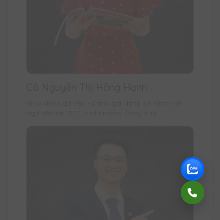
Cô Nguyễn Thị Hồng Hạnh
Giáo viên Ngữ Văn - Đánh giá Năng lực Giáo viên
Ngữ Văn tại PLTC Archimedes Đông Anh.