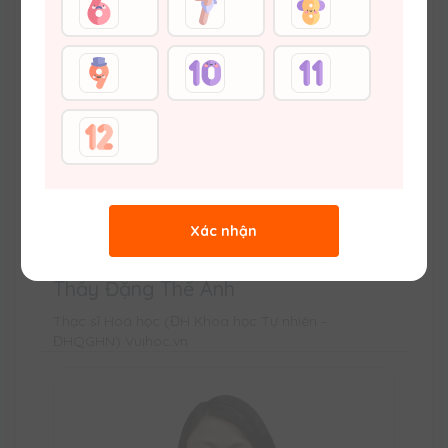
Xác nhận
Thầy Đặng Thế Anh
Thạc sĩ Hoá học (ĐH Khoa học Tự nhiên –
ĐHQGHN) Vuihoc.vn