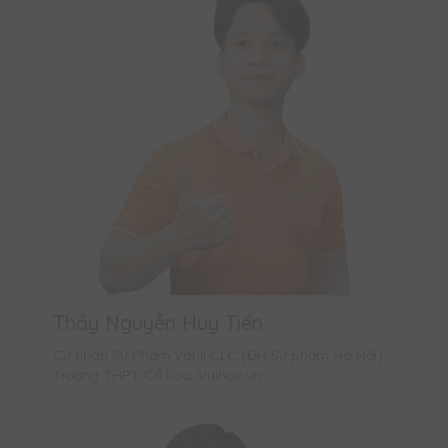
Thầy Nguyễn Huy Tiến
Cử nhân Sư Phạm Vật lí CLC (ĐH Sư phạm Hà Nội)
Trường THPT Cổ Loa, Vuihoc.vn