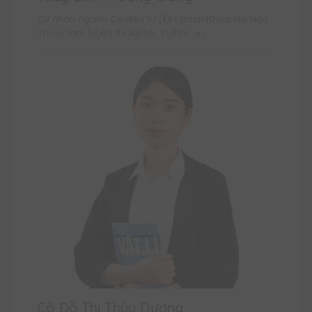
Cử nhân ngành Cơ điện tử (ĐH Bách Khoa Hà Nội)
Trung tâm luyện thi Alpha, Vuihoc.vn
Cô Đỗ Thị Thùy Dương