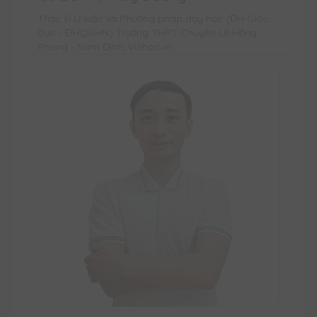
Thạc sĩ Lí luận và Phương pháp dạy học (ĐH Giáo
Dục - ĐHQGHN) Trường THPT Chuyên Lê Hồng
Phong - Nam Định, Vuihoc.vn