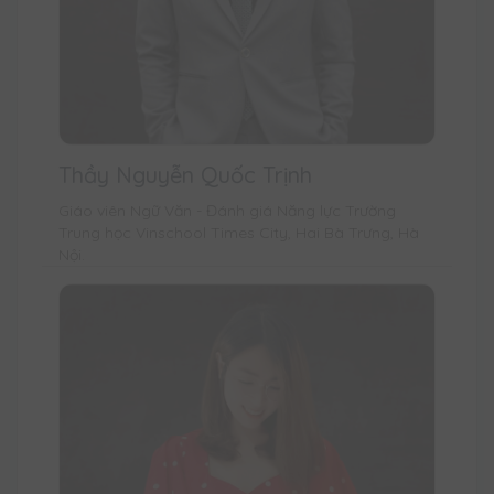
Thầy Nguyễn Quốc Trịnh
Giáo viên Ngữ Văn - Đánh giá Năng lực Trường
Trung học Vinschool Times City, Hai Bà Trưng, Hà
Nội.