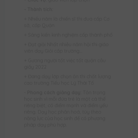
- Thành tích:
+ Nhiều năm là chiến sĩ thi đua cấp Cơ
sở, cấp Quận
+ Sáng kiến kinh nghiệm cấp thành phố
+ Đạt giải Nhất nhiều năm hội thi giáo
viên dạy Giỏi cấp trường…
+ Gương người tốt việc tốt quận cầu
giấy 2022
+ Đang dạy lớp chọn ôn thi chất lượng
cao trường Tiểu học Lý Thái Tổ
-
Phong cách giảng dạy:
Tôn trọng
học sinh vì mỗi đứa trẻ là một cá thể
riêng biệt, có điểm mạnh và điểm yếu
riêng. Dạy học phân hoá, tùy theo
năng lực của học sinh để có phương
pháp dạy phù hợp.