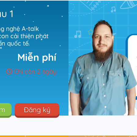
ầu 1
ng nghệ A-talk
on cải thiện phát
âm và giao tiếp chuẩn quốc tế.
Miễn phí
Chỉ còn 2 ngày
êm
Đăng ký