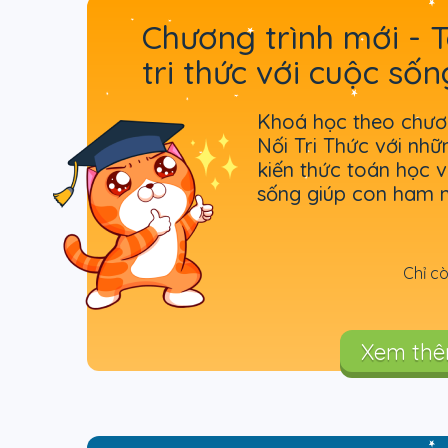
Chương trình mới - T
tri thức với cuộc sốn
Khoá học theo chươn
Nối Tri Thức với nhữ
kiến thức toán học v
sống giúp con ham 
Chỉ c
Xem th