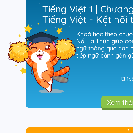
Tiếng Việt 1 | Chương
Tiếng Việt - Kết nối t
cuộc sống
Khoá học theo chươn
Nối Tri Thức giúp co
ngữ thông qua các 
tiếp ngữ cảnh gần gũ
Chỉ c
Xem th