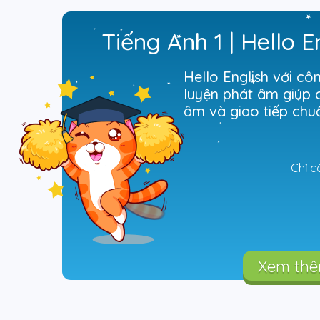
Tiếng Anh 1 | Hello E
Hello English với cô
luyện phát âm giúp c
Chỉ c
Xem th