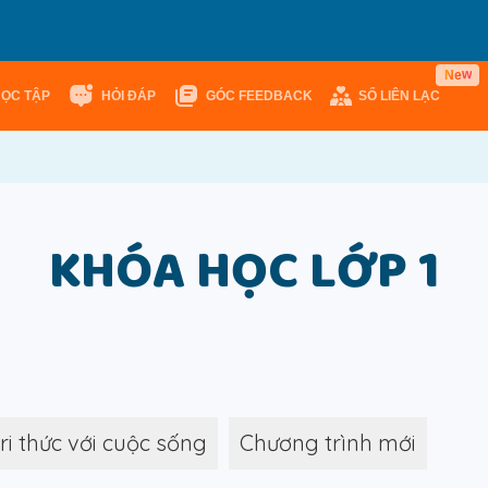
w
e
N
HỌC TẬP
HỎI ĐÁP
GÓC FEEDBACK
SỔ LIÊN LẠC
KHÓA HỌC LỚP 1
tri thức với cuộc sống
Chương trình mới