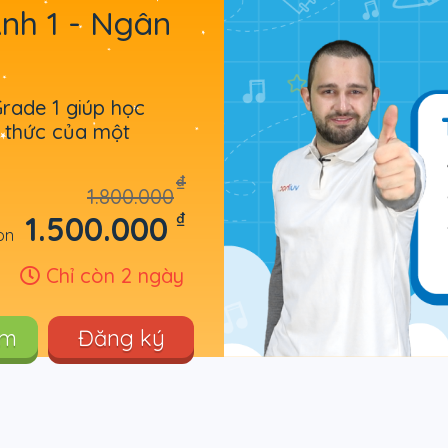
Anh 1 - Ngân
Grade 1 giúp học
ến thức của một
₫
1.800.000
₫
1.500.000
òn
Chỉ còn 2 ngày
êm
Đăng ký