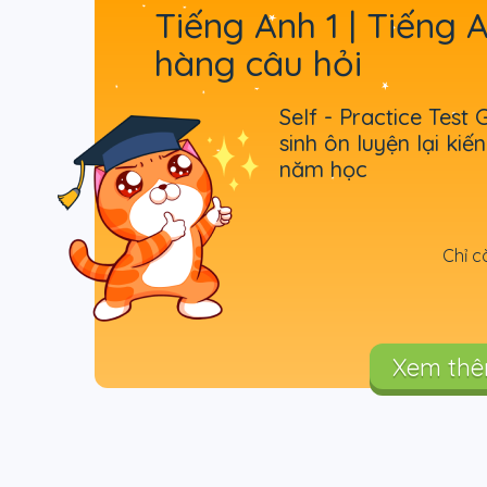
Tiếng Anh 1 | Tiếng 
hàng câu hỏi
Self - Practice Test 
sinh ôn luyện lại ki
năm học
Chỉ c
Xem th