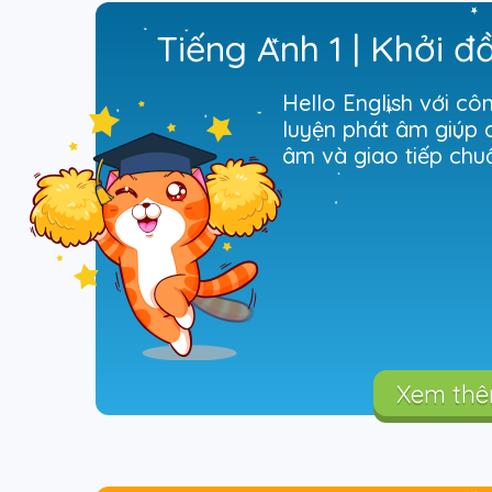
Tiếng Anh 1 | Khởi đ
Hello English với cô
luyện phát âm giúp c
Xem th