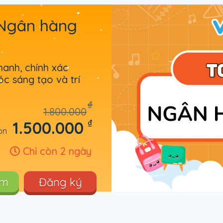
_Ngân hàng
hanh, chính xác
óc sáng tạo và trí
₫
1.800.000
₫
1.500.000
òn
Chỉ còn 2 ngày
êm
Đăng ký