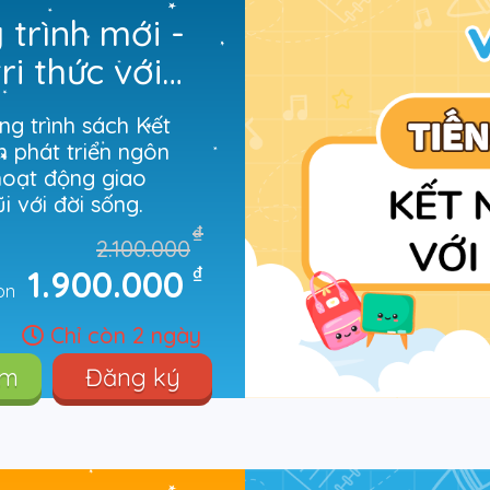
 trình mới -
ri thức với
g trình sách Kết
n phát triển ngôn
hoạt động giao
i với đời sống.
₫
2.100.000
₫
1.900.000
òn
Chỉ còn 2 ngày
êm
Đăng ký