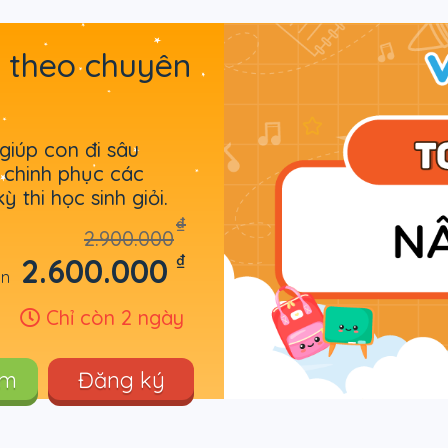
 theo chuyên
iúp con đi sâu
 chinh phục các
 thi học sinh giỏi.
₫
2.900.000
₫
2.600.000
òn
Chỉ còn 2 ngày
êm
Đăng ký