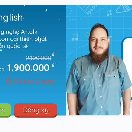
nglish
ng nghệ A-talk
on cải thiện phát
âm và giao tiếp chuẩn quốc tế.
₫
2.100.000
₫
1.900.000
òn
Chỉ còn 2 ngày
êm
Đăng ký