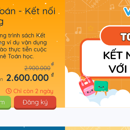
oán - Kết nối
g
g trình sách Kết
ng ví dụ vận dụng
ào thực tiễn cuộc
mê Toán học.
₫
2.900.000
₫
2.600.000
òn
Chỉ còn 2 ngày
êm
Đăng ký