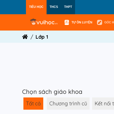
TIỂU HỌC
THCS
THPT
TỰ ÔN LUYỆN
GÓC 
Lớp 1
Chọn sách giáo khoa
Tất cả
Chương trình cũ
Kết nối 