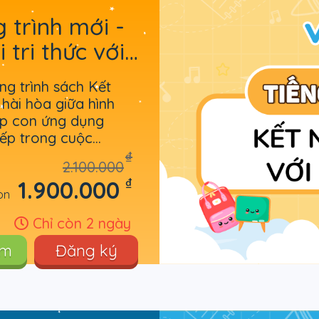
g trình mới -
 tri thức với
g trình sách Kết
 hài hòa giữa hình
úp con ứng dụng
iếp trong cuộc
₫
2.100.000
₫
1.900.000
òn
Chỉ còn 2 ngày
êm
Đăng ký