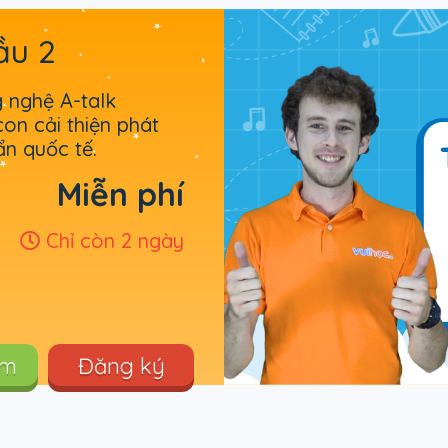
ầu 2
g nghệ A-talk
on cải thiện phát
ẩn quốc tế.
Miễn phí
Chỉ còn 2 ngày
êm
Đăng ký