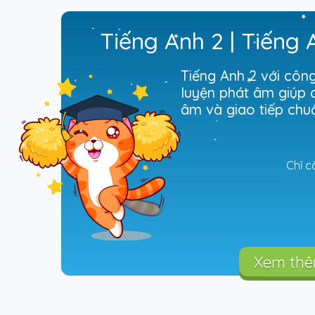
Tiếng Anh 2 | Tiếng 
Tiếng Anh 2 với côn
luyện phát âm giúp c
âm và giao tiếp chu
Chỉ c
Xem th