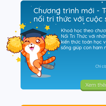
Chương trình mới - T
nối tri thức với cuộc
Khoá học theo chươn
Nối Tri Thức với nhữ
kiến thức toán học v
sống giúp con ham 
Chỉ c
Xem th