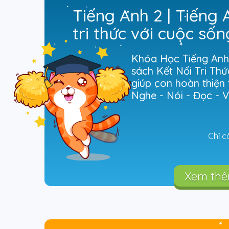
Tiếng Anh 2 | Tiếng 
tri thức với cuộc sốn
Khóa Học Tiếng Anh
sách Kết Nối Tri Thứ
giúp con hoàn thiện
Nghe - Nói - Đọc - V
Chỉ c
Xem th