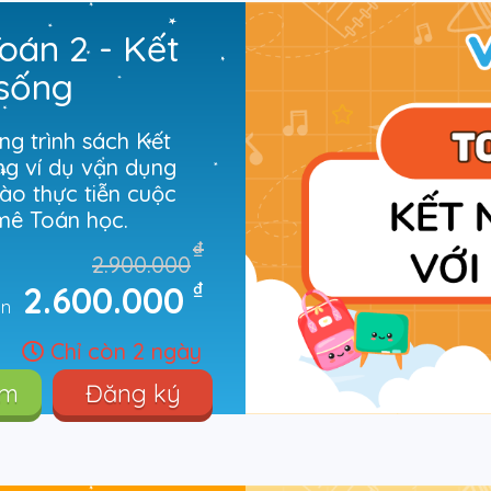
oán 2 - Kết
 sống
g trình sách Kết
ng ví dụ vận dụng
ào thực tiễn cuộc
mê Toán học.
₫
2.900.000
₫
2.600.000
òn
Chỉ còn 2 ngày
êm
Đăng ký