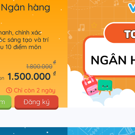
2_Ngân hàng
hanh, chính xác
óc sáng tạo và trí
êu 10 điểm môn
₫
1.800.000
₫
1.500.000
òn
Chỉ còn 2 ngày
êm
Đăng ký