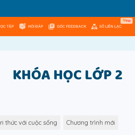
N
e
w
HỌC TẬP
HỎI ĐÁP
GÓC FEEDBACK
SỔ LIÊN LẠC
KHÓA HỌC LỚP 2
tri thức với cuộc sống
Chương trình mới