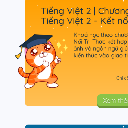
Tiếng Việt 2 | Chươn
Tiếng Việt 2 - Kết nối
cuộc sống
Khoá học theo chươn
Nối Tri Thức kết hợp
ảnh và ngôn ngữ gi
kiến thức vào giao t
sống.
Chỉ c
Xem th