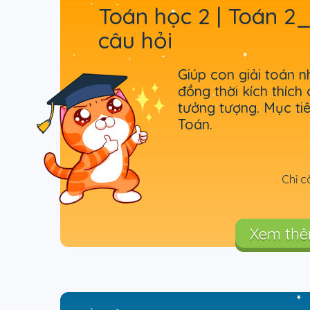
Toán học 2 | Toán 
câu hỏi
Giúp con giải toán n
đồng thời kích thích 
tưởng tượng. Mục ti
Toán.
Chỉ c
Xem th