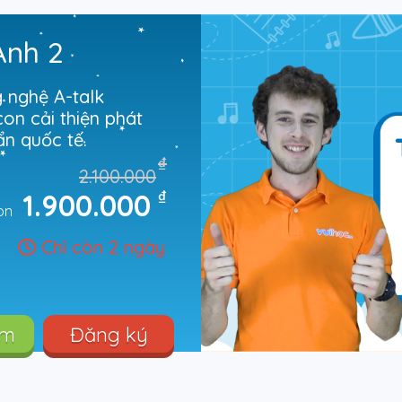
Anh 2
g nghệ A-talk
on cải thiện phát
ẩn quốc tế.
₫
2.100.000
₫
1.900.000
òn
Chỉ còn 2 ngày
êm
Đăng ký