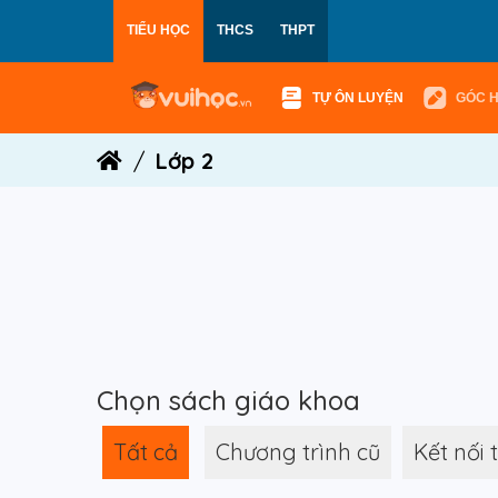
TIỂU HỌC
THCS
THPT
TỰ ÔN LUYỆN
GÓC 
Lớp 2
Chọn sách giáo khoa
Tất cả
Chương trình cũ
Kết nối 