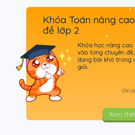
Khóa Toán nâng cao
đề lớp 2
Khóa học nâng cao g
vào từng chuyên đề,
dạng bài khó trong c
giỏi.
Chỉ c
Xem th