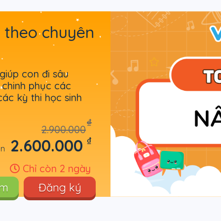
 theo chuyên
iúp con đi sâu
 chinh phục các
ác kỳ thi học sinh
₫
2.900.000
₫
2.600.000
òn
Chỉ còn 2 ngày
êm
Đăng ký