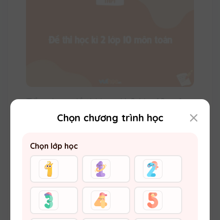
Tổng hợp đề thi học kì 2 lớp 10 môn
toán Kết nối tri thức, chân trời sáng
Chọn chương trình học
tạo, cánh diều
08:59 08/04/2024
31432
Chọn lớp học
Luyện đề luôn là cách giúp các em nắm chắc cách
giải các dạng bài toán 10 cũng như ghi nhớ các
công thức toán học. Đề thi học kì 2 lớp 10 môn toán
theo chương trình ba bộ sách kết nối tri thức, chân
trời sáng tạo và cánh diều cập nhật mới nhất. Mời
các em cùng tham khảo!