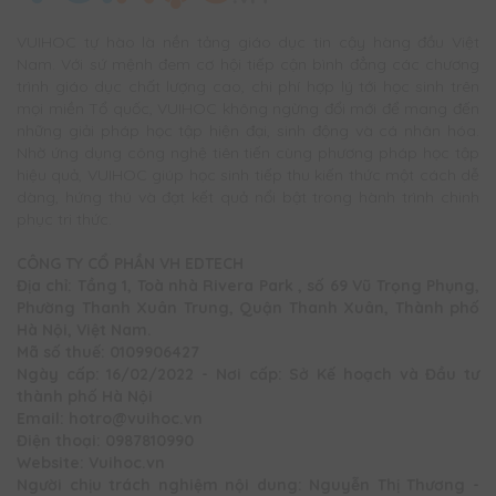
VUIHOC tự hào là nền tảng giáo dục tin cậy hàng đầu Việt
Nam. Với sứ mệnh đem cơ hội tiếp cận bình đẳng các chương
trình giáo dục chất lượng cao, chi phí hợp lý tới học sinh trên
mọi miền Tổ quốc, VUIHOC không ngừng đổi mới để mang đến
những giải pháp học tập hiện đại, sinh động và cá nhân hóa.
Nhờ ứng dụng công nghệ tiên tiến cùng phương pháp học tập
hiệu quả, VUIHOC giúp học sinh tiếp thu kiến thức một cách dễ
dàng, hứng thú và đạt kết quả nổi bật trong hành trình chinh
phục tri thức.
CÔNG TY CỔ PHẦN VH EDTECH
Địa chỉ: Tầng 1, Toà nhà Rivera Park , số 69 Vũ Trọng Phụng,
Phường Thanh Xuân Trung, Quận Thanh Xuân, Thành phố
Hà Nội, Việt Nam.
Mã số thuế: 0109906427
Ngày cấp: 16/02/2022 - Nơi cấp: Sở Kế hoạch và Đầu tư
thành phố Hà Nội
Email: hotro@vuihoc.vn
Điện thoại: 0987810990
Website: Vuihoc.vn
Người chịu trách nghiệm nội dung: Nguyễn Thị Thương -