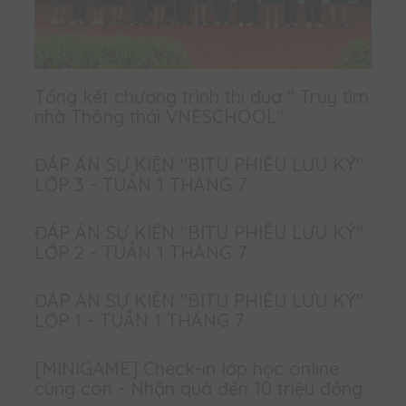
Tổng kết chương trình thi đua " Truy tìm
nhà Thông thái VNESCHOOL"
ĐÁP ÁN SỰ KIỆN "BITU PHIÊU LƯU KÝ"
LỚP 3 - TUẦN 1 THÁNG 7
ĐÁP ÁN SỰ KIỆN "BITU PHIÊU LƯU KÝ"
LỚP 2 - TUẦN 1 THÁNG 7
ĐÁP ÁN SỰ KIỆN "BITU PHIÊU LƯU KÝ"
LỚP 1 - TUẦN 1 THÁNG 7
[MINIGAME] Check-in lớp học online
cùng con - Nhận quà đến 10 triệu đồng