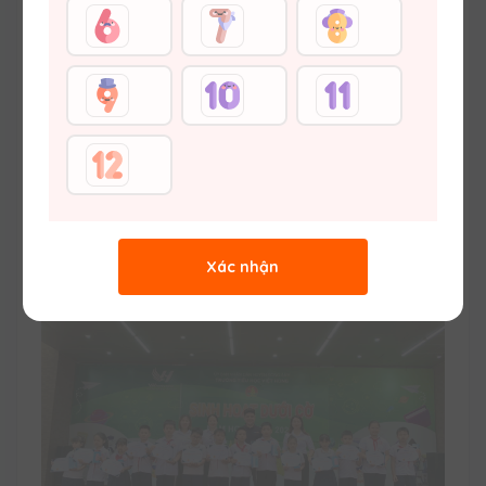
1
2
3
...
Trang sau
Bài khác
Nhiều lượt xem
Bài mới nhất
Xác nhận