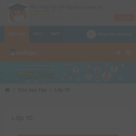
×
Học mượt hơn với ứng dụng vuihoc.vn
Từ lớp 1 đến lớp 12
Tải về
Dùng thử miễn phí trên
Play Store
TIỂU HỌC
THCS
THPT
Đăng nhập
Đăng ký
Góc học tập
Lớp 10
Lớp 10