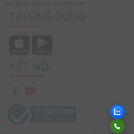
Thạc sỹ Vật Lý Đại học Sư phạm Hà Nội
TẢI ỨNG DỤNG
KẾT NỐI