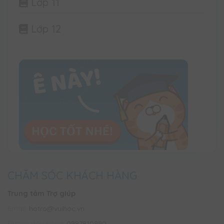
Lớp 11
Lớp 12
CHĂM SÓC KHÁCH HÀNG
Trung tâm Trợ giúp
Email:
hotro@vuihoc.vn
Đường dây nóng:
0987810990