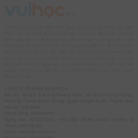
VUIHOC tự hào là nền tảng giáo dục tin cậy hàng đầu Việt
Nam. Với sứ mệnh đem cơ hội tiếp cận bình đẳng các chương
trình giáo dục chất lượng cao, chi phí hợp lý tới học sinh trên
mọi miền Tổ quốc, VUIHOC không ngừng đổi mới để mang đến
những giải pháp học tập hiện đại, sinh động và cá nhân hóa.
Nhờ ứng dụng công nghệ tiên tiến cùng phương pháp học tập
hiệu quả, VUIHOC giúp học sinh tiếp thu kiến thức một cách dễ
dàng, hứng thú và đạt kết quả nổi bật trong hành trình chinh
phục tri thức.
CÔNG TY CỔ PHẦN VH EDTECH
Địa chỉ: Tầng 1, Toà nhà Rivera Park , số 69 Vũ Trọng Phụng,
Phường Thanh Xuân Trung, Quận Thanh Xuân, Thành phố
Hà Nội, Việt Nam.
Mã số thuế: 0109906427
Ngày cấp: 16/02/2022 - Nơi cấp: Sở Kế hoạch và Đầu tư
thành phố Hà Nội
Email: hotro@vuihoc.vn