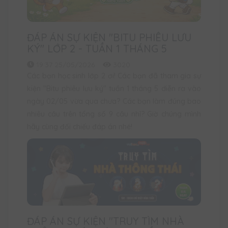
ĐÁP ÁN SỰ KIỆN "BITU PHIÊU LƯU
KÝ" LỚP 2 - TUẦN 1 THÁNG 5
19:37 25/05/2026
3020
Các bạn học sinh lớp 2 ơi! Các bạn đã tham gia sự
kiện "Bitu phiêu lưu ký" tuần 1 tháng 5 diễn ra vào
ngày 02/05 vừa qua chưa? Các bạn làm đúng bao
nhiêu câu trên tổng số 9 câu nhỉ? Giờ chúng mình
hãy cùng đối chiếu đáp án nhé!
ĐÁP ÁN SỰ KIỆN "TRUY TÌM NHÀ