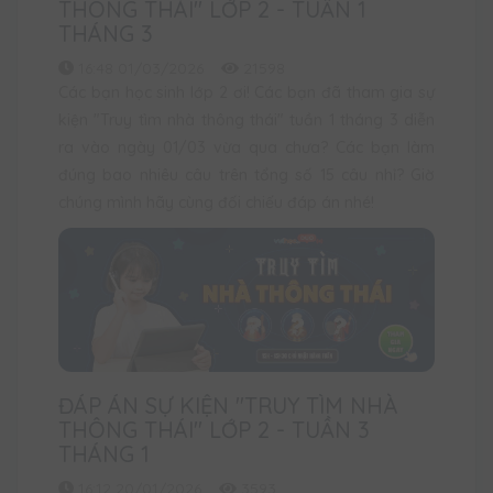
THÔNG THÁI" LỚP 2 - TUẦN 1
THÁNG 3
16:48 01/03/2026
21598
Các bạn học sinh lớp 2 ơi! Các bạn đã tham gia sự
kiện "Truy tìm nhà thông thái" tuần 1 tháng 3 diễn
ra vào ngày 01/03 vừa qua chưa? Các bạn làm
đúng bao nhiêu câu trên tổng số 15 câu nhỉ? Giờ
chúng mình hãy cùng đối chiếu đáp án nhé!
ĐÁP ÁN SỰ KIỆN "TRUY TÌM NHÀ
THÔNG THÁI" LỚP 2 - TUẦN 3
THÁNG 1
16:12 20/01/2026
3593