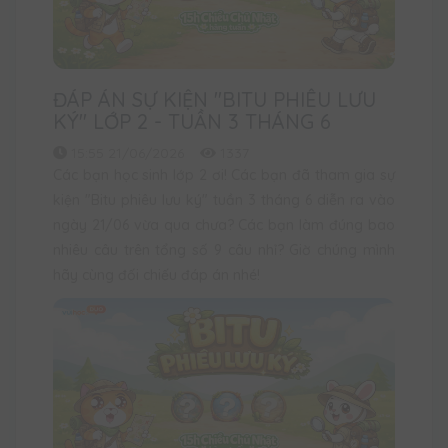
ĐÁP ÁN SỰ KIỆN "BITU PHIÊU LƯU
KÝ" LỚP 2 - TUẦN 3 THÁNG 6
15:55 21/06/2026
1337
Các bạn học sinh lớp 2 ơi! Các bạn đã tham gia sự
kiện "Bitu phiêu lưu ký" tuần 3 tháng 6 diễn ra vào
ngày 21/06 vừa qua chưa? Các bạn làm đúng bao
nhiêu câu trên tổng số 9 câu nhỉ? Giờ chúng mình
hãy cùng đối chiếu đáp án nhé!