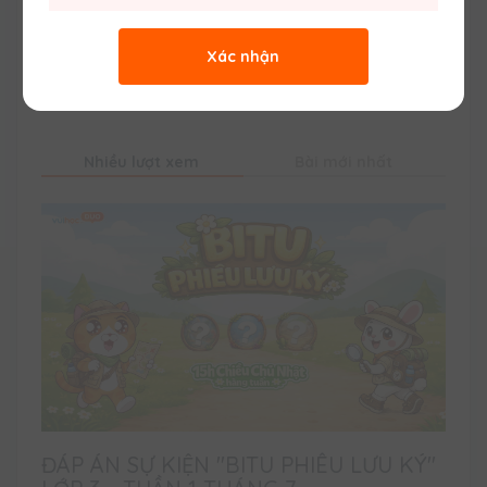
Xác nhận
Bài khác
Nhiều lượt xem
Bài mới nhất
ĐÁP ÁN SỰ KIỆN "BITU PHIÊU LƯU KÝ"