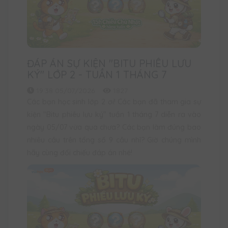
ĐÁP ÁN SỰ KIỆN "BITU PHIÊU LƯU
KÝ" LỚP 2 - TUẦN 1 THÁNG 7
19:38 05/07/2026
1827
Các bạn học sinh lớp 2 ơi! Các bạn đã tham gia sự
kiện "Bitu phiêu lưu ký" tuần 1 tháng 7 diễn ra vào
ngày 05/07 vừa qua chưa? Các bạn làm đúng bao
nhiêu câu trên tổng số 9 câu nhỉ? Giờ chúng mình
hãy cùng đối chiếu đáp án nhé!