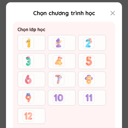
Chọn chương trình học
Chọn lớp học
ĐÁP ÁN SỰ KIỆN "TRUY TÌM NHÀ
THÔNG THÁI" LỚP 2 - TUẦN 1
THÁNG 12
12:06 08/12/2025
3393
Các bạn học sinh lớp 2 ơi! Các bạn đã tham gia sự
kiện "Truy tìm nhà thông thái" tuần 1 tháng 12 diễn
ra vào ngày 07/12 vừa qua chưa? Các bạn làm
đúng bao nhiêu câu trên tổng số 15 câu nhỉ? Giờ
chúng mình hãy cùng đối chiếu đáp án nhé!
1
2
3
...
Trang sau