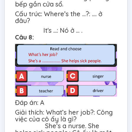
bếp gần cửa sổ.
Cấu trúc: Where’s the ...?: .... ở
đâu?
It's ...: Nó ở ... .
Câu 8:
Đáp án: A
Giải thích: What’s her job?: Công
việc của cô ấy là gì?
She’s a nurse. She