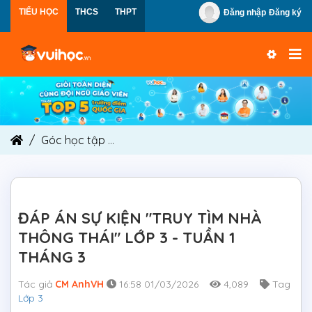
TIỂU HỌC
THCS
THPT
Đăng nhập
Đăng ký
Góc học tập
ĐÁP ÁN SỰ KIỆN "TRUY TÌM NHÀ THÔ
ĐÁP ÁN SỰ KIỆN "TRUY TÌM NHÀ
THÔNG THÁI" LỚP 3 - TUẦN 1
THÁNG 3
Tác giả
CM AnhVH
16:58 01/03/2026
4,089
Tag
Lớp 3