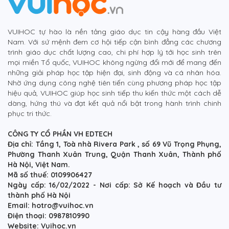
VUIHOC tự hào là nền tảng giáo dục tin cậy hàng đầu Việt
Nam. Với sứ mệnh đem cơ hội tiếp cận bình đẳng các chương
trình giáo dục chất lượng cao, chi phí hợp lý tới học sinh trên
mọi miền Tổ quốc, VUIHOC không ngừng đổi mới để mang đến
những giải pháp học tập hiện đại, sinh động và cá nhân hóa.
Nhờ ứng dụng công nghệ tiên tiến cùng phương pháp học tập
hiệu quả, VUIHOC giúp học sinh tiếp thu kiến thức một cách dễ
dàng, hứng thú và đạt kết quả nổi bật trong hành trình chinh
phục tri thức.
CÔNG TY CỔ PHẦN VH EDTECH
Địa chỉ: Tầng 1, Toà nhà Rivera Park , số 69 Vũ Trọng Phụng,
Phường Thanh Xuân Trung, Quận Thanh Xuân, Thành phố
Hà Nội, Việt Nam.
Mã số thuế: 0109906427
Ngày cấp: 16/02/2022 - Nơi cấp: Sở Kế hoạch và Đầu tư
thành phố Hà Nội
Email: hotro@vuihoc.vn
Điện thoại: 0987810990
Website: Vuihoc.vn