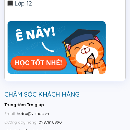
Lớp 12
CHĂM SÓC KHÁCH HÀNG
Trung tâm Trợ giúp
Email:
hotro@vuihoc.vn
Đường dây nóng:
0987810990