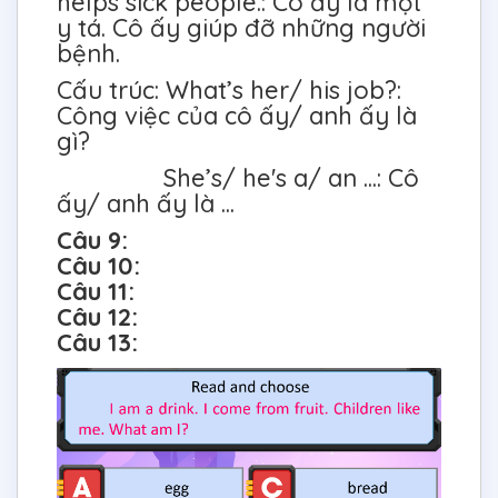
helps sick people.: Cô ấy là một
y tá. Cô ấy giúp đỡ những người
bệnh.
Cấu trúc: What’s her/ his job?:
Công việc của cô ấy/ anh ấy là
gì?
She’s/ he's a/ an ...: Cô
ấy/ anh ấy là ...
Câu 9:
Câu 10:
Câu 11:
Câu 12:
Câu 13: