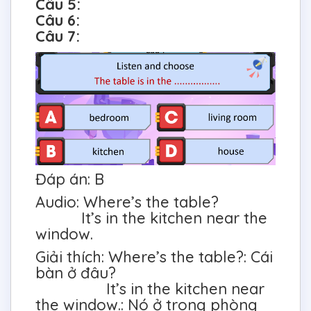
Câu 5:
Câu 6:
Câu 7:
Đáp án: B
Audio: Where’s the table?
It’s in the kitchen near the
window.
Giải thích: Where’s the table?: Cái
bàn ở đâu?
It’s in the kitchen near
the window.: Nó ở trong phòng